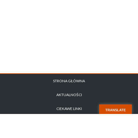
STRONA GŁÓWNA
AKTUALNOŚCI
CIEKAWE LINKI
TRANSLATE
POLITYKA PRYWATNOŚCI
ZAPYTANIE OFERTOWE NR 1/2026