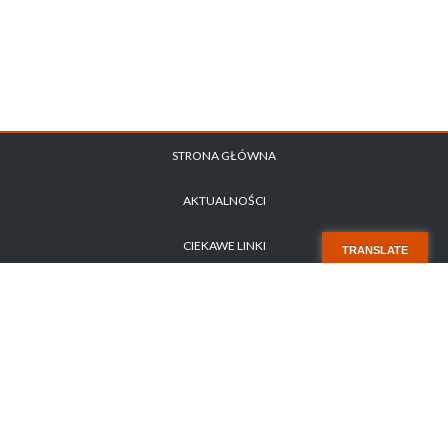
STRONA GŁÓWNA
AKTUALNOŚCI
CIEKAWE LINKI
TRANSLATE
POLITYKA PRYWATNOŚCI
ZAPYTANIE OFERTOWE NR 1/2026
STARA STRONA
KONTAKT