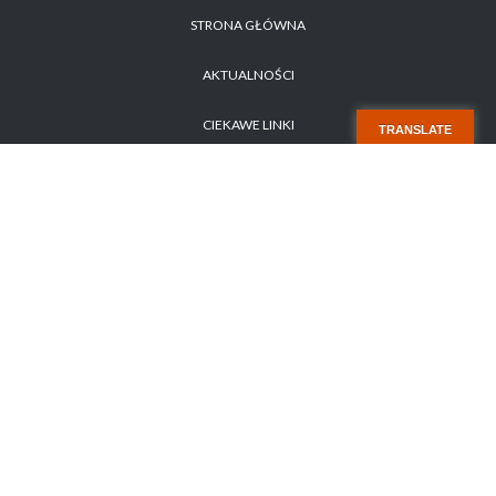
STRONA GŁÓWNA
AKTUALNOŚCI
CIEKAWE LINKI
TRANSLATE
POLITYKA PRYWATNOŚCI
ZAPYTANIE OFERTOWE NR 1/2026
STARA STRONA
KONTAKT
Copyright 2017 SISMS.pl - SISMS Sp. z o.o.. Wszelkie prawa zastrzeżone.