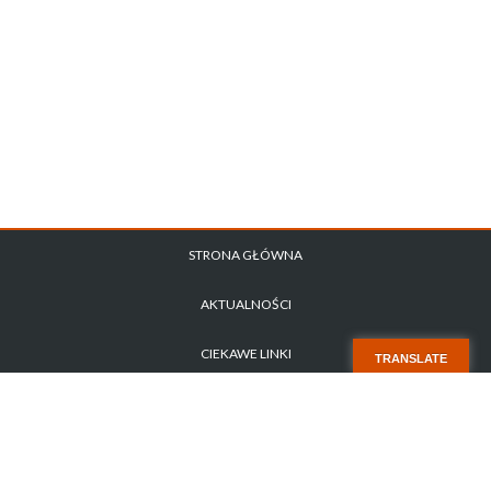
STRONA GŁÓWNA
AKTUALNOŚCI
CIEKAWE LINKI
TRANSLATE
POLITYKA PRYWATNOŚCI
ZAPYTANIE OFERTOWE NR 1/2026