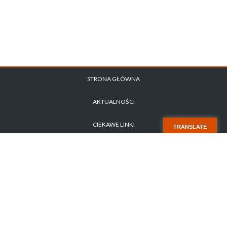
STRONA GŁÓWNA
AKTUALNOŚCI
CIEKAWE LINKI
TRANSLATE
POLITYKA PRYWATNOŚCI
ZAPYTANIE OFERTOWE NR 1/2026
STARA STRONA
KONTAKT