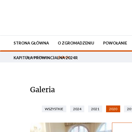
STRONA GŁÓWNA
O ZGROMADZENIU
POWOŁANIE
Strona Główna
Galeria
KAPITUŁA PROWINCJALNA 2024R
Galeria
WSZYSTKIE
2024
2021
2020
20