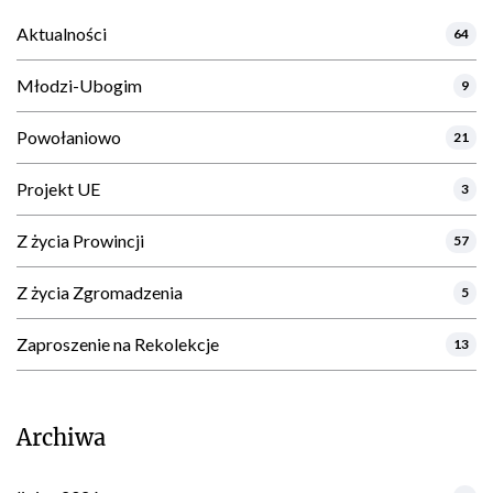
Aktualności
64
Młodzi-Ubogim
9
Powołaniowo
21
Projekt UE
3
Z życia Prowincji
57
Z życia Zgromadzenia
5
Zaproszenie na Rekolekcje
13
Archiwa