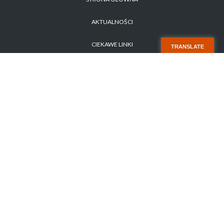
AKTUALNOŚCI
CIEKAWE LINKI
TRANSLATE
POLITYKA PRYWATNOŚCI
ZAPYTANIE OFERTOWE NR 1/2026
STARA STRONA
KONTAKT
Copyright 2017 SISMS.pl - SISMS Sp. z o.o.. Wszelkie prawa zastrzeżone.