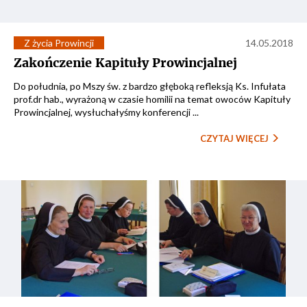
Z życia Prowincji
14.05.2018
Zakończenie Kapituły Prowincjalnej
Do południa, po Mszy św. z bardzo głęboką refleksją Ks. Infułata
prof.dr hab., wyrażoną w czasie homilii na temat owoców Kapituły
Prowincjalnej, wysłuchałyśmy konferencji ...
CZYTAJ WIĘCEJ