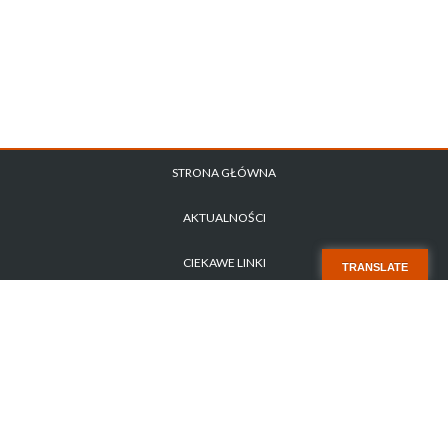
STRONA GŁÓWNA
AKTUALNOŚCI
CIEKAWE LINKI
TRANSLATE
POLITYKA PRYWATNOŚCI
ZAPYTANIE OFERTOWE NR 1/2026
STARA STRONA
KONTAKT