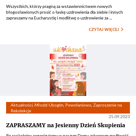
Wszystkich, którzy pragną za wstawiennictwem nowych
błogosławionych prosić o łaskę uzdrowienia dla siebie i innych
zapraszamy na Eucharystię i modlitwę o uzdrowienie za ...
CZYTAJ WIĘCEJ
Aktualności
,
Młodzi-Ubogim
,
Powołaniowo
,
Zaproszenie na
Rekolekcje
25.09.2023
ZAPRASZAMY na Jesienny Dzień Skupienia
Po raz kolejny organizujemy w naszym Domu zakonnym możliwość