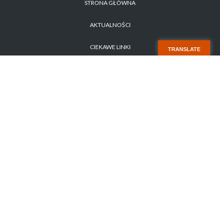
STRONA GŁÓWNA
AKTUALNOŚCI
CIEKAWE LINKI
TRANSLATE
POLITYKA PRYWATNOŚCI
ZAPYTANIE OFERTOWE NR 1/2026
STARA STRONA
KONTAKT
Copyright 2017 SISMS.pl - SISMS Sp. z o.o.. Wszelkie prawa zastrzeżone.