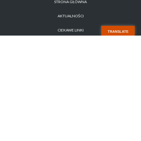
STRONA GŁÓWNA
AKTUALNOŚCI
CIEKAWE LINKI
TRANSLATE
POLITYKA PRYWATNOŚCI
ZAPYTANIE OFERTOWE NR 1/2026
STARA STRONA
KONTAKT
Copyright 2017 SISMS.pl - SISMS Sp. z o.o.. Wszelkie prawa zastrzeżone.