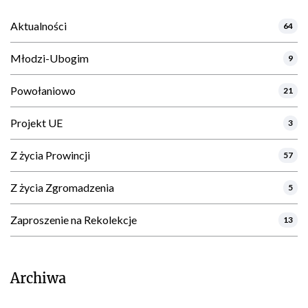
Aktualności
64
Młodzi-Ubogim
9
Powołaniowo
21
Projekt UE
3
Z życia Prowincji
57
Z życia Zgromadzenia
5
Zaproszenie na Rekolekcje
13
Archiwa