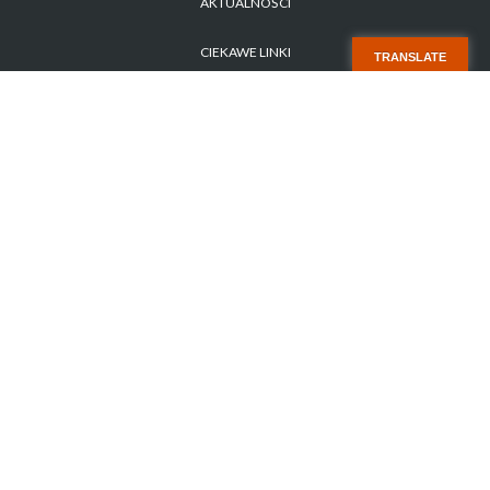
AKTUALNOŚCI
CIEKAWE LINKI
TRANSLATE
POLITYKA PRYWATNOŚCI
ZAPYTANIE OFERTOWE NR 1/2026
STARA STRONA
KONTAKT
Copyright 2017 SISMS.pl - SISMS Sp. z o.o.. Wszelkie prawa zastrzeżone.