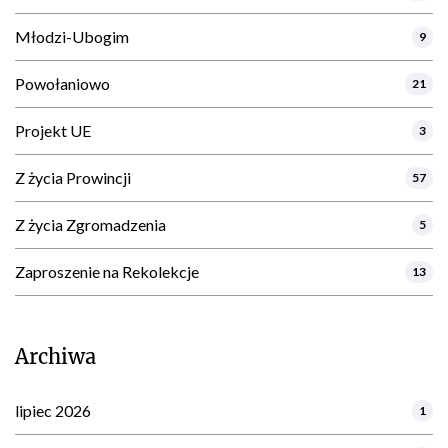
Młodzi-Ubogim
9
Powołaniowo
21
Projekt UE
3
Z życia Prowincji
57
Z życia Zgromadzenia
5
Zaproszenie na Rekolekcje
13
Archiwa
lipiec 2026
1