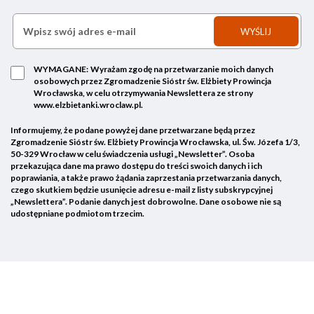
WYMAGANE:
Wyrażam zgodę na przetwarzanie moich danych
osobowych przez Zgromadzenie Sióstr św. Elżbiety Prowincja
Wrocławska, w celu otrzymywania Newslettera ze strony
www.elzbietanki.wroclaw.pl.
Informujemy, że podane powyżej dane przetwarzane będą przez
Zgromadzenie Sióstr św. Elżbiety Prowincja Wrocławska, ul. Św. Józefa 1/3,
50-329 Wrocław w celu świadczenia usługi „Newsletter”. Osoba
przekazująca dane ma prawo dostępu do treści swoich danych i ich
poprawiania, a także prawo żądania zaprzestania przetwarzania danych,
czego skutkiem będzie usunięcie adresu e-mail z listy subskrypcyjnej
„Newslettera”. Podanie danych jest dobrowolne. Dane osobowe nie są
udostępniane podmiotom trzecim.