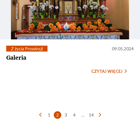
Z życia Prowincji
09.05.2024
Galeria
CZYTAJ WIĘCEJ
Stronicowanie
1
2
3
4
…
14
wpisów