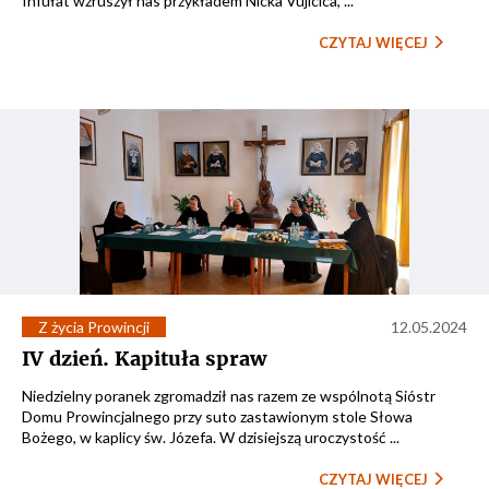
Infułat wzruszył nas przykładem Nicka Vujicica, ...
CZYTAJ WIĘCEJ
Z życia Prowincji
12.05.2024
IV dzień. Kapituła spraw
Niedzielny poranek zgromadził nas razem ze wspólnotą Sióstr
Domu Prowincjalnego przy suto zastawionym stole Słowa
Bożego, w kaplicy św. Józefa. W dzisiejszą uroczystość ...
CZYTAJ WIĘCEJ