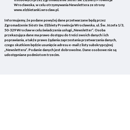
Wrocławska, w celu otrzymywania Newslettera ze strony
www.elzbietanki.wroclaw.pl.
Informujemy, że podane powyżej dane przetwarzane będą przez
Zgromadzenie Sióstr św. Elżbiety Prowincja Wrocławska, ul. Św. Józefa 1/3,
50-329 Wrocław w celu świadczenia usługi „Newsletter”. Osoba
przekazująca dane ma prawo dostępu do treści swoich danych i ich
poprawiania, a także prawo żądania zaprzestania przetwarzania danych,
czego skutkiem będzie usunięcie adresu e-mail z listy subskrypcyjnej
„Newslettera”. Podanie danych jest dobrowolne. Dane osobowe nie są
udostępniane podmiotom trzecim.